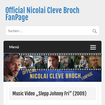
Skip
to
Official Nicolai Cleve Broch
content
FanPage
Menü
Music Video „Slepp Johnny Fri“ (2009)