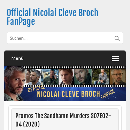
Skip
to
Official Nicolai Cleve Broch
content
FanPage
Menü
Promos The Sandhamn Murders S07E02-
04 (2020)