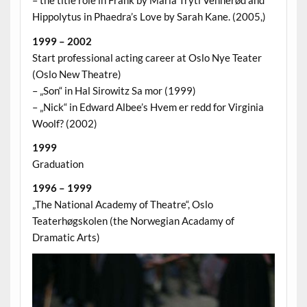
– the title role in Frank by Maria Tryti Vennerød and
Hippolytus in Phaedra’s Love by Sarah Kane. (2005,)
1999 – 2002
Start professional acting career at Oslo Nye Teater
(Oslo New Theatre)
– „Son“ in Hal Sirowitz Sa mor (1999)
– „Nick“ in Edward Albee’s Hvem er redd for Virginia
Woolf? (2002)
1999
Graduation
1996 – 1999
„The National Academy of Theatre“, Oslo
Teaterhøgskolen (the Norwegian Acadamy of
Dramatic Arts)