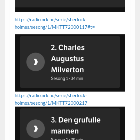
https://radio.nrk.no/serie/sherlock-
holmes/sesong/1/MKTT72000117#t=
https://radio.nrk.no/serie/sherlock-
holmes/sesong/1/MKTT72000217