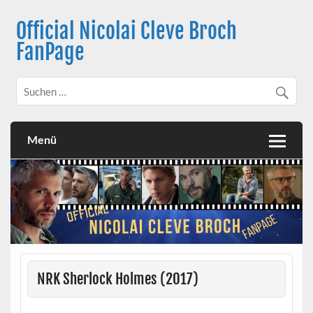
Skip
to
Official Nicolai Cleve Broch
content
FanPage
Menü
NRK Sherlock Holmes (2017)